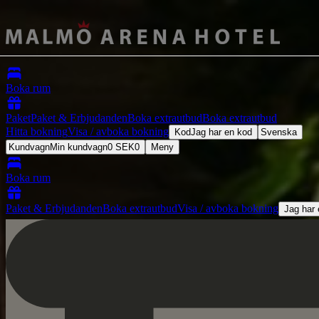
Boka rum
Paket
Paket & Erbjudanden
Boka extrautbud
Boka extrautbud
Hitta bokning
Visa / avboka bokning
Kod
Jag har en kod
Svenska
Kundvagn
Min kundvagn
0
SEK
0
Meny
Boka rum
Paket & Erbjudanden
Boka extrautbud
Visa / avboka bokning
Jag har