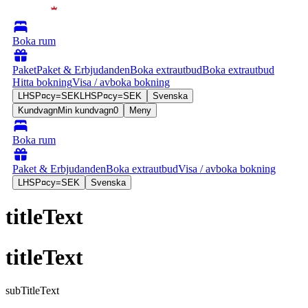
Boka rum
Paket
Paket & Erbjudanden
Boka extrautbud
Boka extrautbud
Hitta bokning
Visa / avboka bokning
LHSP¤cy=SEK
LHSP¤cy=SEK
Svenska
Kundvagn
Min kundvagn
0
Meny
Boka rum
Paket & Erbjudanden
Boka extrautbud
Visa / avboka bokning
LHSP¤cy=SEK
Svenska
titleText
titleText
subTitleText